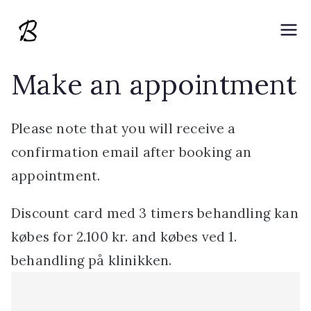
Skip
to
Brændgaard
Banebrydende fysioterapeutisk behandling
content
med P-DTR
Make an appointment
Physiotherapy
Please note that you will receive a
confirmation email after booking an
appointment.
Discount card
med
3 timers behandling
kan
købes
for
2.100 kr.
and
købes ved 1.
behandling på klinikken.