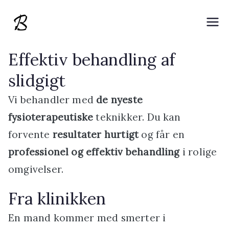
Videre
til
Brændgaard
Banebrydende fysioterapeutisk behandling
indhold
med P-DTR
Effektiv behandling af
Fysioterapi
slidgigt
Vi behandler med
de nyeste
fysioterapeutiske
teknikker. Du kan
forvente
resultater hurtigt
og får en
professionel og effektiv behandling
i rolige
omgivelser.
Fra klinikken
En mand kommer med smerter i