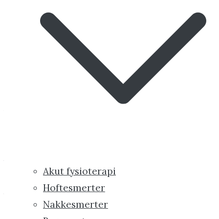
Gravid
Løbere
Behandlingen tager udgangspunkt i dit
nervesystem og det liv du har levet.
Et eksempel fra klinikken
Vi havde en klient med tennisalbue, som
havde svært ved at spille bordtennis og udføre
tunge løft i sit arbejde. Han havde som 5 årig
brækket sin tommelfinger. Da ubalancerne i
Akut fysioterapi
nervesystemet relateret til tommelfingeren
Hoftesmerter
blev behandlet, kunne han med det samme
Nakkesmerter
mærke en smertelindring i sin arm.