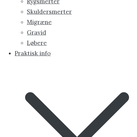
Rygsmerter
Din problematik
Skuldersmerter
Migræne
Den problematik du har nu, kan hænge
Gravid
sammen med smerter for mange år siden,
Løbere
uden at du er bevidst om det. Det kan være
Praktisk info
din hjerne der kompensere for en ubalance i
nervesystemet, ved at ændre på musklernes
aktivering. Dette kan give dig smerter eller
bevægerestriktioner nu eller på sigt. Vi
behandler årsagen til ubalancerne i kroppen,
så du kan bruge din krop til det du vil – uden
smerter.